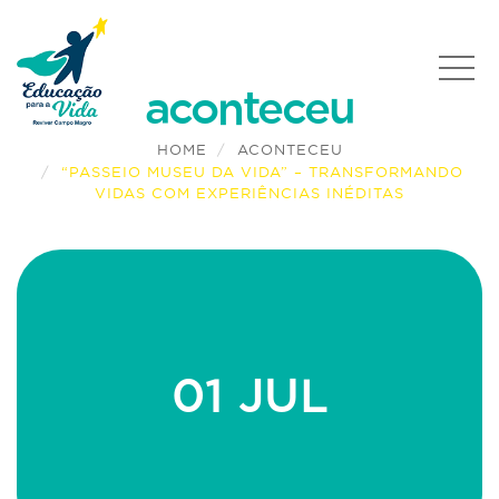
aconteceu
HOME
ACONTECEU
“PASSEIO MUSEU DA VIDA” – TRANSFORMANDO
VIDAS COM EXPERIÊNCIAS INÉDITAS
01 JUL