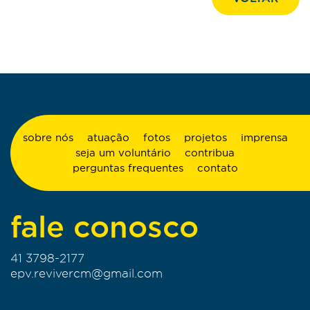
sobre nós
atuação
fotos
projetos
imprensa
seja um voluntário
contribua
perguntas frequentes
contato
fale conosco
41 3798-2177
epv.revivercm@gmail.com