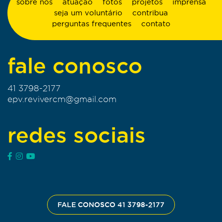
sobre nós
atuação
fotos
projetos
imprensa
seja um voluntário
contribua
perguntas frequentes
contato
fale conosco
41 3798-2177
epv.revivercm@gmail.com
redes sociais
FALE CONOSCO 41 3798-2177