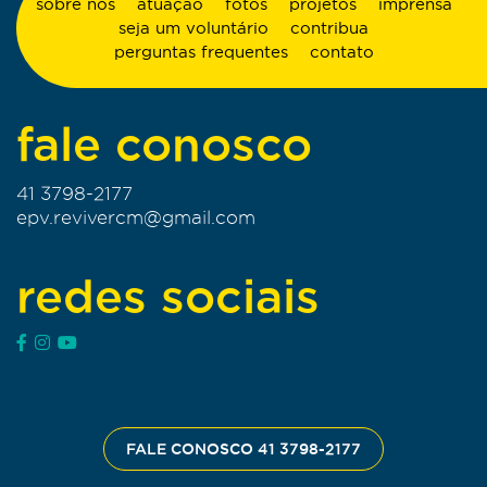
sobre nós
atuação
fotos
projetos
imprensa
seja um voluntário
contribua
perguntas frequentes
contato
fale conosco
41 3798-2177
epv.revivercm@gmail.com
redes sociais
FALE CONOSCO 41 3798-2177