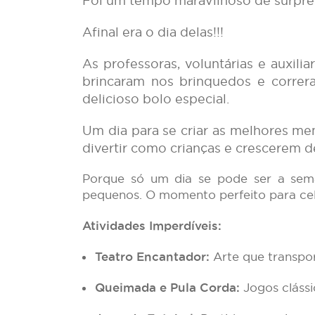
Foi um tempo maravilhoso de surpresa
Afinal era o dia delas!!!
As professoras, voluntárias e auxili
brincaram nos brinquedos e correr
delicioso bolo especial.
Um dia para se criar as melhores me
divertir como crianças e crescerem de
Porque só um dia se pode ser a sema
pequenos. O momento perfeito para cele
Atividades Imperdíveis:
Teatro Encantador:
Arte que transpor
Queimada e Pula Corda:
Jogos clássi