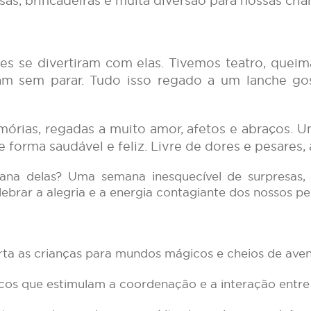
s, brincadeiras e muita diversão para nossas cria
ares se divertiram com elas. Tivemos teatro, quei
am sem parar. Tudo isso regado a um lanche go
mórias, regadas a muito amor, afetos e abraços. U
 forma saudável e feliz. Livre de dores e pesares, 
na delas? Uma semana inesquecível de surpresas, b
brar a alegria e a energia contagiante dos nossos p
ta as crianças para mundos mágicos e cheios de aven
cos que estimulam a coordenação e a interação entre