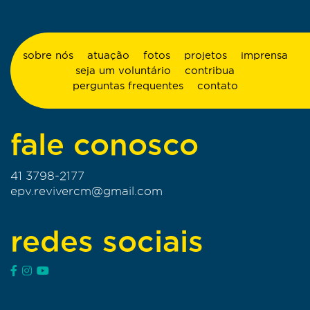
sobre nós
atuação
fotos
projetos
imprensa
seja um voluntário
contribua
perguntas frequentes
contato
fale conosco
41 3798-2177
epv.revivercm@gmail.com
redes sociais